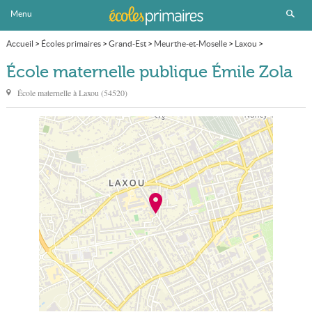
Menu
Accueil
>
Écoles primaires
>
Grand-Est
>
Meurthe-et-Moselle
>
Laxou
>
École maternelle publique Émile Zola
École maternelle publique Émile Zola
École maternelle à
Laxou
(
54520
)