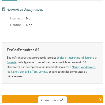
Accueil et équipement
Internat :
Non
Cantine :
Non
ÉcolesPrimaires 54
ÉcolesPrimaires vous propose la liste des
écoles primaires de la Meurthe-et-
Moselle
, mais également des infos et des actualités et brèves du 54.
Découvrez par exemple les établissements scolaires à
Nancy
,
Vandœuvre-
lès-Nancy
,
Lunéville
,
Toul
,
Longwy
et dans toutes les communes du
département.
Trouver une école