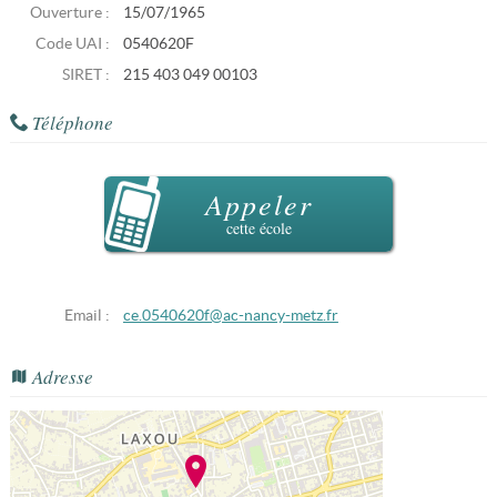
Ouverture :
15/07/1965
Code UAI :
0540620F
SIRET :
215 403 049 00103
Téléphone
Appeler
cette école
Email :
ce.0540620f@ac-nancy-metz.fr
Adresse