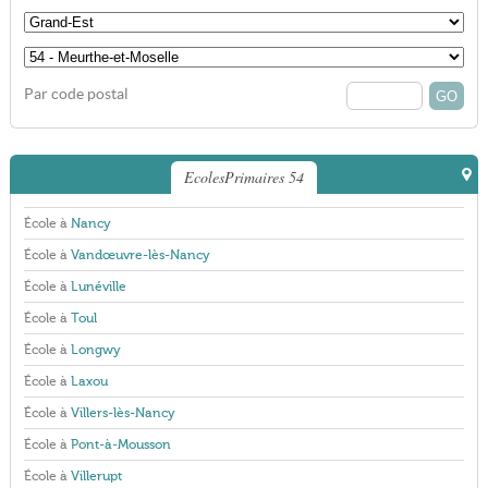
Par code postal
EcolesPrimaires 54
École à
Nancy
École à
Vandœuvre-lès-Nancy
École à
Lunéville
École à
Toul
École à
Longwy
École à
Laxou
École à
Villers-lès-Nancy
École à
Pont-à-Mousson
École à
Villerupt