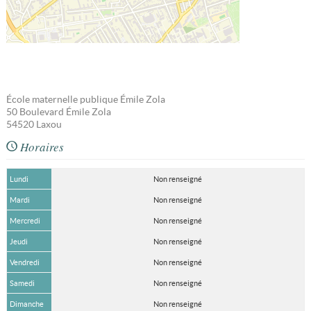
École maternelle publique Émile Zola
50 Boulevard Émile Zola
54520
Laxou
Horaires
Lundi
Non renseigné
Mardi
Non renseigné
Mercredi
Non renseigné
Jeudi
Non renseigné
Vendredi
Non renseigné
Samedi
Non renseigné
Dimanche
Non renseigné