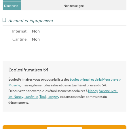
Dimanche
Non renseigné
Accueil et équipement
Internat :
Non
Cantine :
Non
ÉcolesPrimaires 54
ÉcolesPrimaires vous propose la liste des
écoles primaires de la Meurthe-et-
Moselle
, mais également des infos et des actualités et brèves du 54.
Découvrez par exemple les établissements scolaires à
Nancy
,
Vandœuvre-
lès-Nancy
,
Lunéville
,
Toul
,
Longwy
et dans toutes les communes du
département.