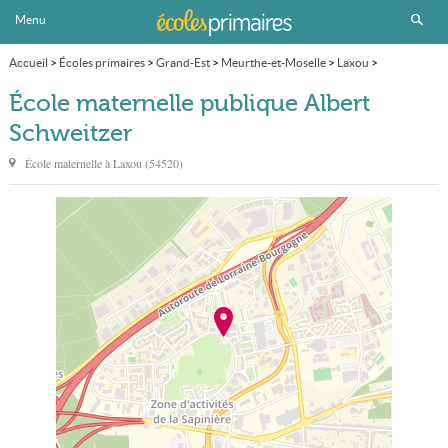
Menu
Accueil
>
Écoles primaires
>
Grand-Est
>
Meurthe-et-Moselle
>
Laxou
>
École maternelle publique Albert Schweitzer
École maternelle publique Albert
Schweitzer
École maternelle à
Laxou
(
54520
)