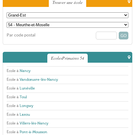
Trouver une école
Par code postal
EcolesPrimaires 54
École à
Nancy
École à
Vandœuvre-lès-Nancy
École à
Lunéville
École à
Toul
École à
Longwy
École à
Laxou
École à
Villers-lès-Nancy
École à
Pont-à-Mousson