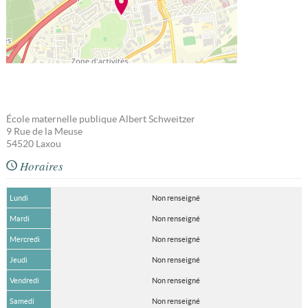
École maternelle publique Albert Schweitzer
9 Rue de la Meuse
54520
Laxou
Horaires
Lundi
Non renseigné
Mardi
Non renseigné
Mercredi
Non renseigné
Jeudi
Non renseigné
Vendredi
Non renseigné
Samedi
Non renseigné