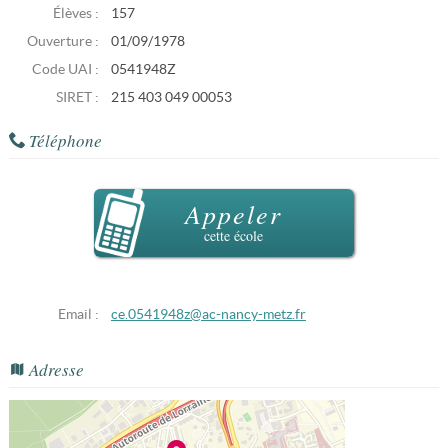
Élèves :
157
Ouverture :
01/09/1978
Code UAI :
0541948Z
SIRET :
215 403 049 00053
Téléphone
Appeler
cette école
Email :
ce.0541948z@ac-nancy-metz.fr
Adresse