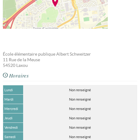
École élémentaire publique Albert Schweitzer
11 Rue de la Meuse
54520
Laxou
Horaires
Lundi
Non renseigné
Mardi
Non renseigné
Mercredi
Non renseigné
Jeudi
Non renseigné
Vendredi
Non renseigné
Samedi
Non renseigné