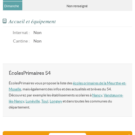
Dimanche
Non renseigné
Accueil et équipement
Internat :
Non
Cantine :
Non
ÉcolesPrimaires 54
ÉcolesPrimaires vous propose la liste des
écoles primaires de la Meurthe-et-
Moselle
, mais également des infos et des actualités et brèves du 54.
Découvrez par exemple les établissements scolaires à
Nancy
,
Vandœuvre-
lès-Nancy
,
Lunéville
,
Toul
,
Longwy
et dans toutes les communes du
département.