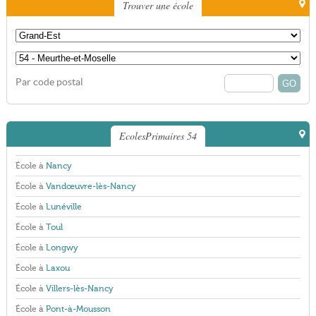
Trouver une école
Par code postal
EcolesPrimaires 54
École à
Nancy
École à
Vandœuvre-lès-Nancy
École à
Lunéville
École à
Toul
École à
Longwy
École à
Laxou
École à
Villers-lès-Nancy
École à
Pont-à-Mousson