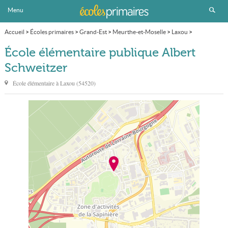
Menu
Accueil
>
Écoles primaires
>
Grand-Est
>
Meurthe-et-Moselle
>
Laxou
>
École élémentaire publique Albert Schweitzer
École élémentaire publique Albert
Schweitzer
École élémentaire à
Laxou
(
54520
)