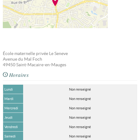
École maternelle privée Le Seneve
Avenue du Mal Foch
49450
Saint-Macaire-en-Mauges
Horaires
Lundi
Non renseigné
Mardi
Non renseigné
Mercredi
Non renseigné
Jeudi
Non renseigné
Vendredi
Non renseigné
Samedi
Non renseigné