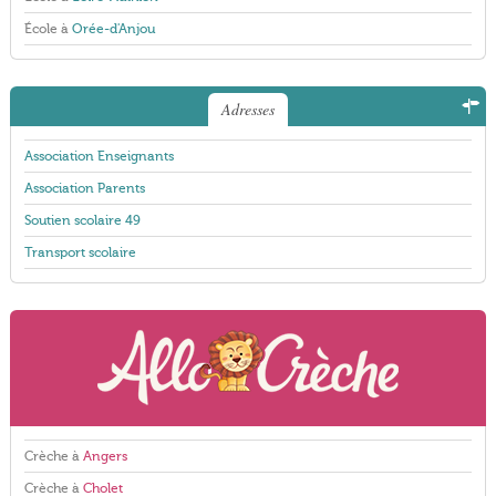
École à
Orée-d'Anjou
Adresses
Association Enseignants
Association Parents
Soutien scolaire 49
Transport scolaire
Crèche à
Angers
Crèche à
Cholet