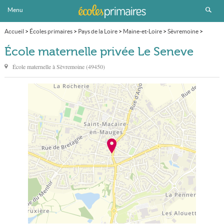
Menu
Accueil
>
Écoles primaires
>
Pays de la Loire
>
Maine-et-Loire
>
Sèvremoine
>
École maternelle privée Le Seneve
École maternelle privée Le Seneve
École maternelle à
Sèvremoine
(
49450
)