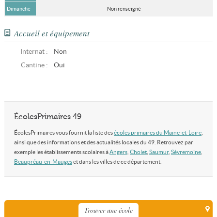
Dimanche
Non renseigné
Accueil et équipement
Internat :
Non
Cantine :
Oui
ÉcolesPrimaires 49
ÉcolesPrimaires vous fournit la liste des
écoles primaires du Maine-et-Loire
,
ainsi que des informations et des actualités locales du 49. Retrouvez par
exemple les établissements scolaires à
Angers
,
Cholet
,
Saumur
,
Sèvremoine
,
Beaupréau-en-Mauges
et dans les villes de ce département.
Trouver une école