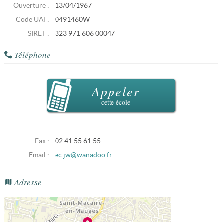
Ouverture :
13/04/1967
Code UAI :
0491460W
SIRET :
323 971 606 00047
Téléphone
Appeler
cette école
Fax :
02 41 55 61 55
Email :
ec.jw@wanadoo.fr
Adresse