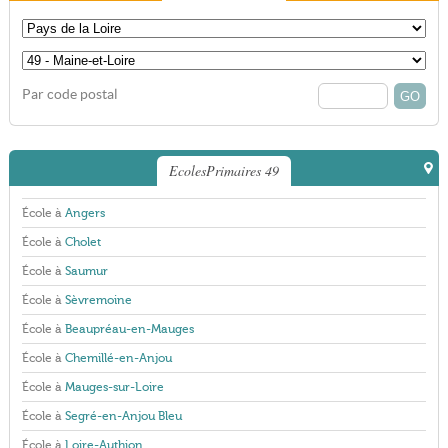
Par code postal
EcolesPrimaires 49
École à
Angers
École à
Cholet
École à
Saumur
École à
Sèvremoine
École à
Beaupréau-en-Mauges
École à
Chemillé-en-Anjou
École à
Mauges-sur-Loire
École à
Segré-en-Anjou Bleu
École à
Loire-Authion