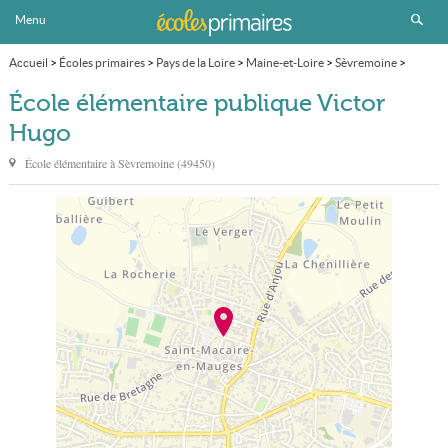
Menu
Accueil
>
Écoles primaires
>
Pays de la Loire
>
Maine-et-Loire
>
Sèvremoine
>
École élémentaire publique Victor Hugo
École élémentaire publique Victor
Hugo
École élémentaire à
Sèvremoine
(
49450
)