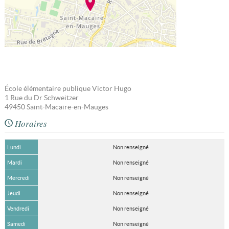
École élémentaire publique Victor Hugo
1 Rue du Dr Schweitzer
49450
Saint-Macaire-en-Mauges
Horaires
Lundi
Non renseigné
Mardi
Non renseigné
Mercredi
Non renseigné
Jeudi
Non renseigné
Vendredi
Non renseigné
Samedi
Non renseigné