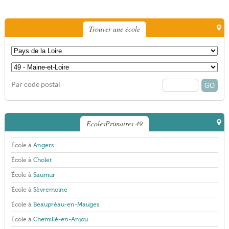
Trouver une école
Par code postal
EcolesPrimaires 49
École à
Angers
École à
Cholet
École à
Saumur
École à
Sèvremoine
École à
Beaupréau-en-Mauges
École à
Chemillé-en-Anjou