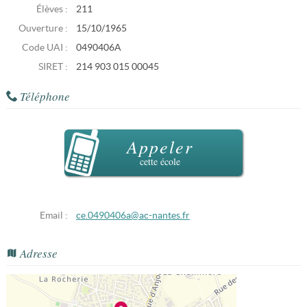
Élèves :
211
Ouverture :
15/10/1965
Code UAI :
0490406A
SIRET :
214 903 015 00045
Téléphone
Appeler
cette école
Email :
ce.0490406a@ac-nantes.fr
Adresse