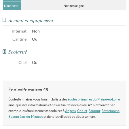
Dimanche
Non renseigné
Accueil et équipement
Internat :
Non
Cantine :
Oui
Scolarité
CLIS
:
Oui
ÉcolesPrimaires 49
ÉcolesPrimaires vous fournit la liste des
écoles primaires du Maine-et-Loire
,
ainsi que des informations et des actualités locales du 49. Retrouvez par
exemple les établissements scolaires à
Angers
,
Cholet
,
Saumur
,
Sèvremoine
,
Beaupréau-en-Mauges
et dans les villes de ce département.