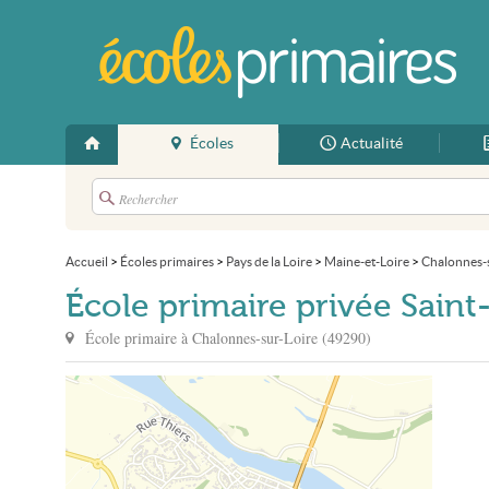
Écoles
Actualité
Accueil
>
Écoles primaires
>
Pays de la Loire
>
Maine-et-Loire
>
Chalonnes-
École primaire privée Sain
École primaire à
Chalonnes-sur-Loire
(
49290
)