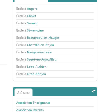
École à
Angers
École à
Cholet
École à
Saumur
École à
Sèvremoine
École à
Beaupréau-en-Mauges
École à
Chemillé-en-Anjou
École à
Mauges-sur-Loire
École à
Segré-en-Anjou Bleu
École à
Loire-Authion
École à
Orée-d'Anjou
Adresses
Association Enseignants
Association Parents