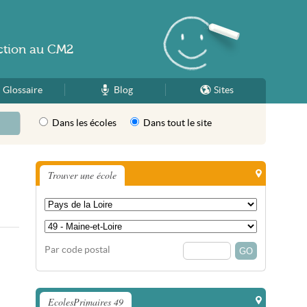
ction
au
CM2
Glossaire
Blog
Sites
Dans les écoles
Dans tout le site
Trouver une école
Par code postal
EcolesPrimaires 49