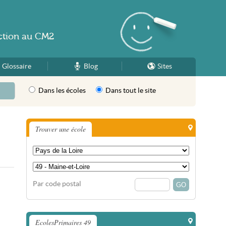
ction
au
CM2
Glossaire
Blog
Sites
Dans les écoles
Dans tout le site
Trouver une école
Par code postal
EcolesPrimaires 49