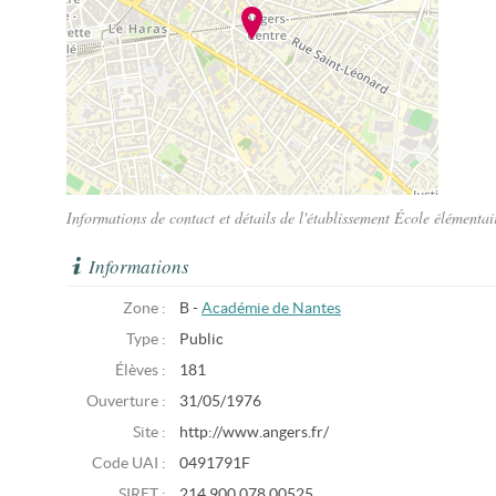
Informations de contact et détails de l'établissement École élémenta
Informations
Zone :
B -
Académie de Nantes
Type :
Public
Élèves :
181
Ouverture :
31/05/1976
Site :
http://www.angers.fr/
Code UAI :
0491791F
SIRET :
214 900 078 00525