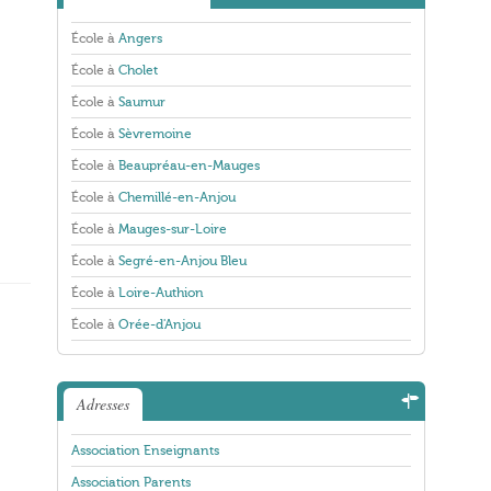
École à
Angers
École à
Cholet
École à
Saumur
École à
Sèvremoine
École à
Beaupréau-en-Mauges
École à
Chemillé-en-Anjou
École à
Mauges-sur-Loire
École à
Segré-en-Anjou Bleu
École à
Loire-Authion
École à
Orée-d'Anjou
Adresses
Association Enseignants
Association Parents