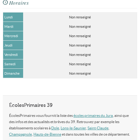
Horaires
Lundi
Non renseigné
Mardi
Non renseigné
Mercredi
Non renseigné
Jeudi
Non renseigné
Vendredi
Non renseigné
Samedi
Non renseigné
Dimanche
Non renseigné
ÉcolesPrimaires 39
ÉcolesPrimaires vous fournit la liste des
écoles primaires du Jura
, ainsi que
des infos et des actualités et brèves du 39. Retrouvez par exemple les
établissements scolaires à
Dole
,
Lons-le-Saunier
,
Saint-Claude
,
Champagnole
,
Hauts-de-Bienne
et dans toutes les villes de ce département.