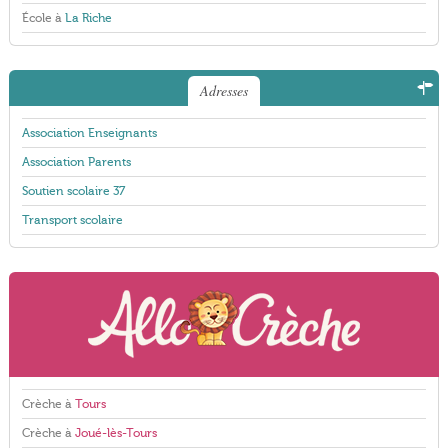
École à
La Riche
Adresses
Association Enseignants
Association Parents
Soutien scolaire 37
Transport scolaire
Crèche à
Tours
Crèche à
Joué-lès-Tours