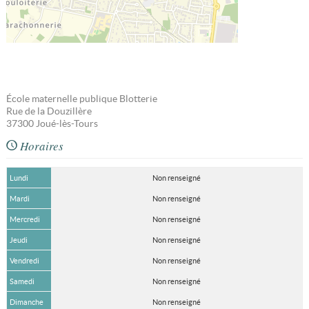
École maternelle publique Blotterie
Rue de la Douzillère
37300
Joué-lès-Tours
Horaires
Lundi
Non renseigné
Mardi
Non renseigné
Mercredi
Non renseigné
Jeudi
Non renseigné
Vendredi
Non renseigné
Samedi
Non renseigné
Dimanche
Non renseigné