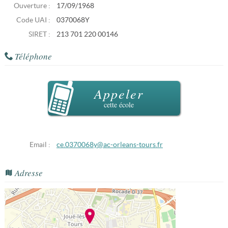
Ouverture :
17/09/1968
Code UAI :
0370068Y
SIRET :
213 701 220 00146
Téléphone
Appeler
cette école
Email :
ce.0370068y@ac-orleans-tours.fr
Adresse