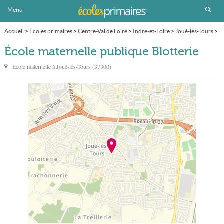
Menu
Accueil
>
Écoles primaires
>
Centre-Val de Loire
>
Indre-et-Loire
>
Joué-lès-Tours
>
École maternelle publique Blotterie
École maternelle publique Blotterie
École maternelle à
Joué-lès-Tours
(
37300
)