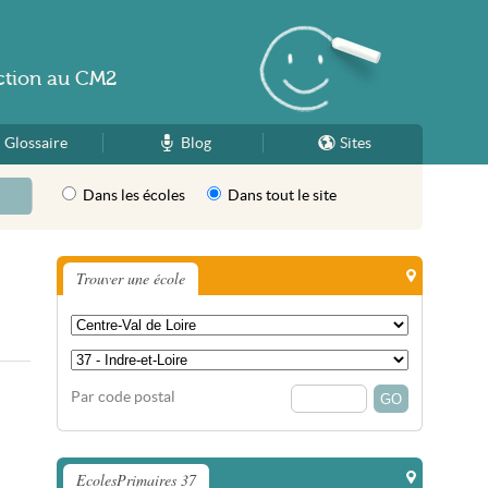
ction
au
CM2
Glossaire
Blog
Sites
Dans les écoles
Dans tout le site
Trouver une école
Par code postal
EcolesPrimaires 37