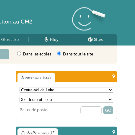
ction
au
CM2
Glossaire
Blog
Sites
Dans les écoles
Dans tout le site
Trouver une école
Par code postal
EcolesPrimaires 37