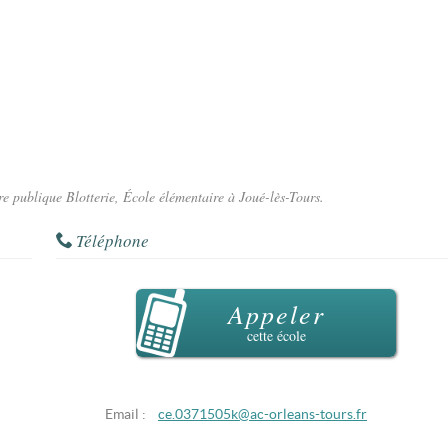
re publique Blotterie, École élémentaire à Joué-lès-Tours.
Téléphone
Appeler
cette école
Email :
ce.0371505k@ac-orleans-tours.fr