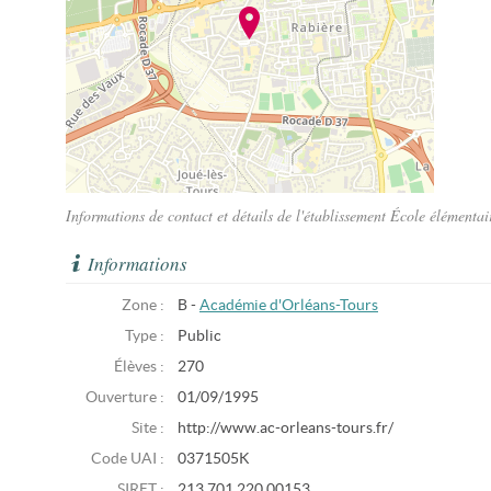
Informations de contact et détails de l'établissement École élémentai
Informations
Zone :
B -
Académie d'Orléans-Tours
Type :
Public
Élèves :
270
Ouverture :
01/09/1995
Site :
http://www.ac-orleans-tours.fr/
Code UAI :
0371505K
SIRET :
213 701 220 00153