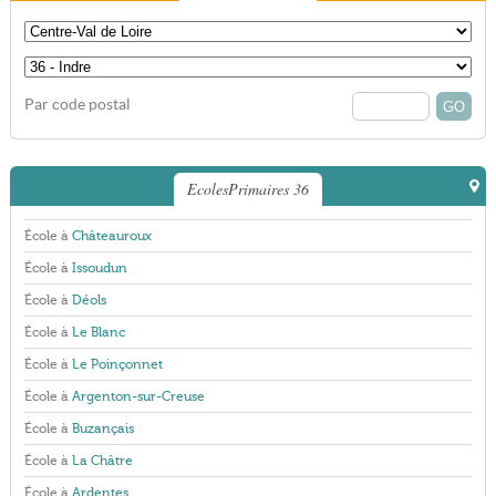
Par code postal
EcolesPrimaires 36
École à
Châteauroux
École à
Issoudun
École à
Déols
École à
Le Blanc
École à
Le Poinçonnet
École à
Argenton-sur-Creuse
École à
Buzançais
École à
La Châtre
École à
Ardentes