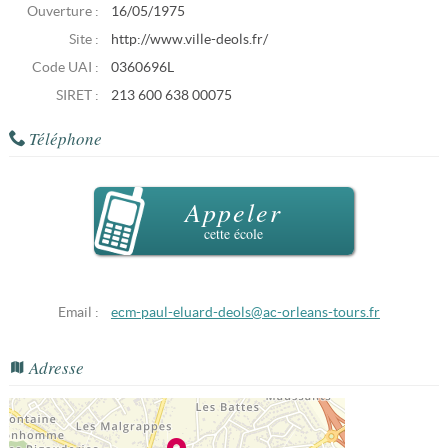
Ouverture :
16/05/1975
Site :
http://www.ville-deols.fr/
Code UAI :
0360696L
SIRET :
213 600 638 00075
Téléphone
Appeler
cette école
Email :
ecm-paul-eluard-deols@ac-orleans-tours.fr
Adresse