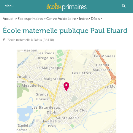
Menu
Accueil
>
Écoles primaires
>
Centre-Val de Loire
>
Indre
>
Déols
>
École maternelle publique Paul Eluard
École maternelle publique Paul Eluard
École maternelle à
Déols
(
36130
)