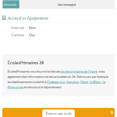
Dimanche
Non renseigné
Accueil et équipement
Internat :
Non
Cantine :
Oui
ÉcolesPrimaires 36
ÉcolesPrimaires vous fournit la liste des
écoles primaires de l'Indre
, mais
également des informations et des actualités du 36. Retrouvez par exemple
les établissements scolaires à
Châteauroux
,
Issoudun
,
Déols
,
Le Blanc
,
Le
Poinçonnet
et dans tout le département.
Trouver une école