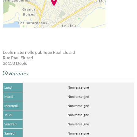
École maternelle publique Paul Eluard
Rue Paul Eluard
36130
Déols
Horaires
Lundi
Non renseigné
Mardi
Non renseigné
Mercredi
Non renseigné
Jeudi
Non renseigné
Vendredi
Non renseigné
Samedi
Non renseigné