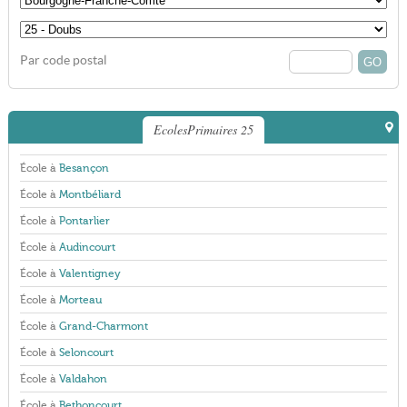
Par code postal
EcolesPrimaires 25
École à
Besançon
École à
Montbéliard
École à
Pontarlier
École à
Audincourt
École à
Valentigney
École à
Morteau
École à
Grand-Charmont
École à
Seloncourt
École à
Valdahon
École à
Bethoncourt