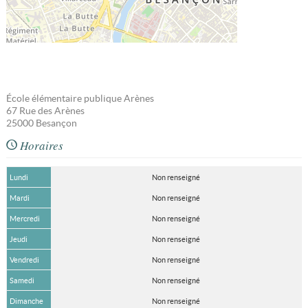
École élémentaire publique Arènes
67 Rue des Arènes
25000
Besançon
Horaires
Lundi
Non renseigné
Mardi
Non renseigné
Mercredi
Non renseigné
Jeudi
Non renseigné
Vendredi
Non renseigné
Samedi
Non renseigné
Dimanche
Non renseigné