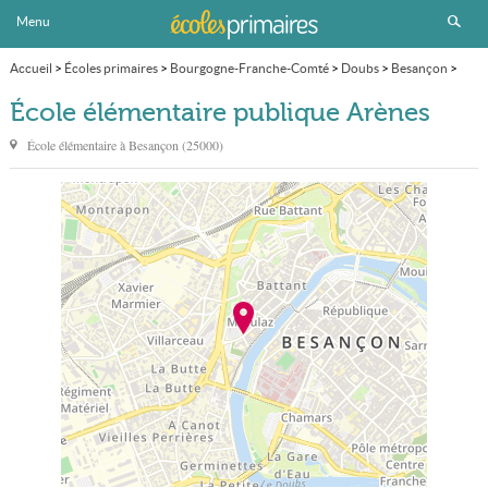
Menu
Accueil
>
Écoles primaires
>
Bourgogne-Franche-Comté
>
Doubs
>
Besançon
>
École élémentaire publique Arènes
École élémentaire publique Arènes
École élémentaire à
Besançon
(
25000
)