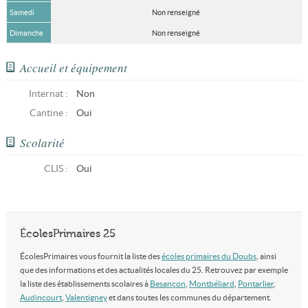
Samedi
Non renseigné
Dimanche
Non renseigné
Accueil et équipement
Internat :
Non
Cantine :
Oui
Scolarité
CLIS
:
Oui
ÉcolesPrimaires 25
ÉcolesPrimaires vous fournit la liste des
écoles primaires du Doubs
, ainsi
que des informations et des actualités locales du 25. Retrouvez par exemple
la liste des établissements scolaires à
Besançon
,
Montbéliard
,
Pontarlier
,
Audincourt
,
Valentigney
et dans toutes les communes du département.