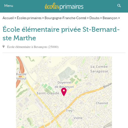
Menu
Accueil
>
Écoles primaires
>
Bourgogne-Franche-Comté
>
Doubs
>
Besançon
>
École élémentaire privée St-Bernard-ste Marthe
École élémentaire privée St-Bernard-
ste Marthe
École élémentaire à
Besançon
(
25000
)