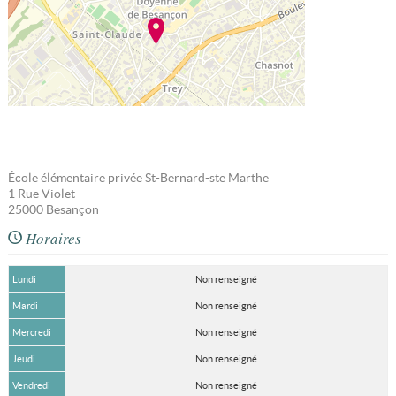
École élémentaire privée St-Bernard-ste Marthe
1 Rue Violet
25000
Besançon
Horaires
Lundi
Non renseigné
Mardi
Non renseigné
Mercredi
Non renseigné
Jeudi
Non renseigné
Vendredi
Non renseigné