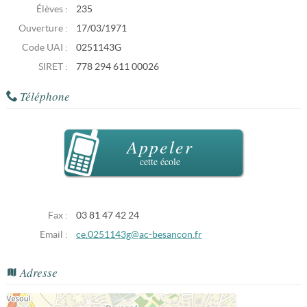
Élèves :
235
Ouverture :
17/03/1971
Code UAI :
0251143G
SIRET :
778 294 611 00026
Téléphone
Appeler
cette école
Fax :
03 81 47 42 24
Email :
ce.0251143g@ac-besancon.fr
Adresse