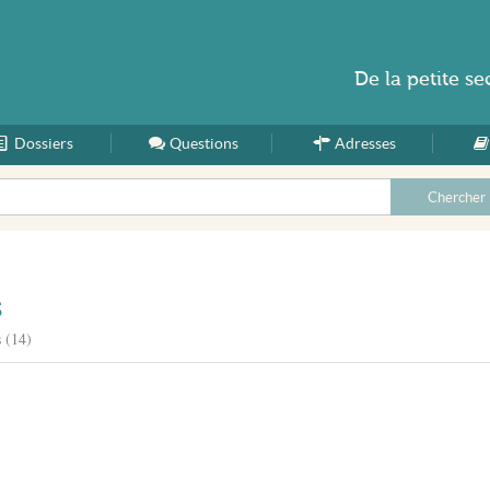
De la
petite se
Dossiers
Accueil
Questions
Adresses
s
 (14)