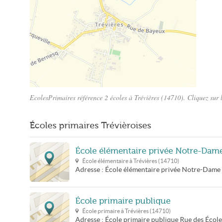
EcolesPrimaires référence 2 écoles à Trévières (14710). Cliquez sur 
Plan Trévières
Écoles primaires Trévièroises
École élémentaire privée Notre-Dam
École élémentaire à
Trévières
(
14710
)
Adresse :
École élémentaire privée Notre-Dame
École primaire publique
École primaire à
Trévières
(
14710
)
Adresse :
École primaire publique
Rue des École