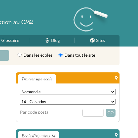
ction
au
CM2
Glossaire
Blog
Sites
Dans les écoles
Dans tout le site
Trouver une école
Par code postal
EcolesPrimaires 14