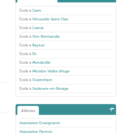
École à
Caen
École à
Hérouville-Saint-Clair
École à
Lisieux
École à
Vire-Normandie
École à
Bayeux
École à
Ifs
École à
Mondeville
École à
Mézidon Vallée d'Auge
École à
Ouistreham
École à
Souleuvre-en-Bocage
Adresses
Association Enseignants
Association Parents