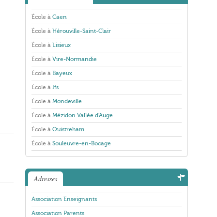
École à
Caen
École à
Hérouville-Saint-Clair
École à
Lisieux
École à
Vire-Normandie
École à
Bayeux
École à
Ifs
École à
Mondeville
École à
Mézidon Vallée d'Auge
École à
Ouistreham
École à
Souleuvre-en-Bocage
Adresses
Association Enseignants
Association Parents