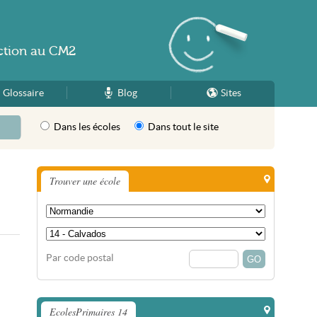
ction
au
CM2
Glossaire
Blog
Sites
Dans les écoles
Dans tout le site
Trouver une école
Par code postal
EcolesPrimaires 14