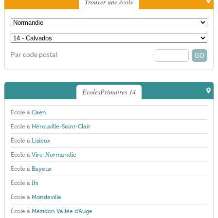
Trouver une école
Par code postal
EcolesPrimaires 14
École à
Caen
École à
Hérouville-Saint-Clair
École à
Lisieux
École à
Vire-Normandie
École à
Bayeux
École à
Ifs
École à
Mondeville
École à
Mézidon Vallée d'Auge