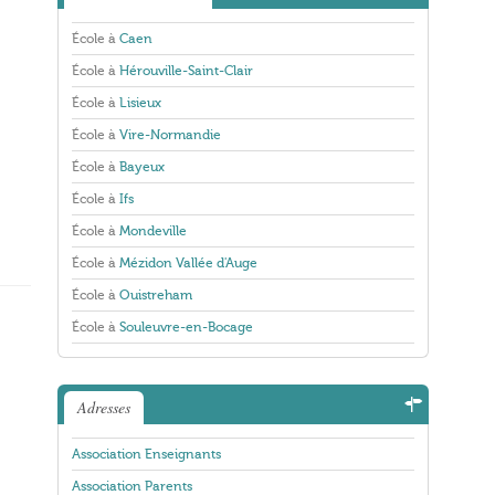
École à
Caen
École à
Hérouville-Saint-Clair
École à
Lisieux
École à
Vire-Normandie
École à
Bayeux
École à
Ifs
École à
Mondeville
École à
Mézidon Vallée d'Auge
École à
Ouistreham
École à
Souleuvre-en-Bocage
Adresses
Association Enseignants
Association Parents