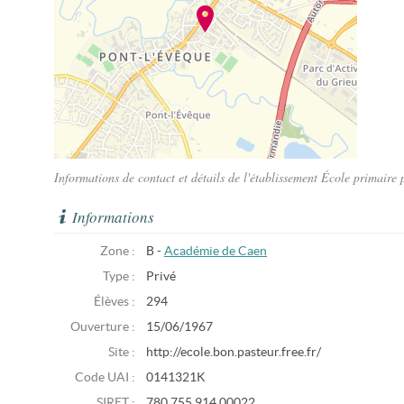
Informations de contact et détails de l'établissement École primaire
Informations
Zone :
B -
Académie de Caen
Type :
Privé
Élèves :
294
Ouverture :
15/06/1967
Site :
http://ecole.bon.pasteur.free.fr/
Code UAI :
0141321K
SIRET :
780 755 914 00022