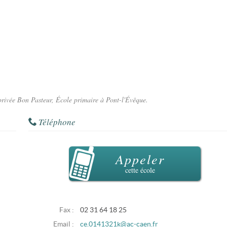
 privée Bon Pasteur, École primaire à Pont-l'Évêque.
Téléphone
Appeler
cette école
Fax :
02 31 64 18 25
Email :
ce.0141321k@ac-caen.fr