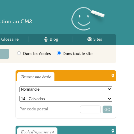
ction
au
CM2
Glossaire
Blog
Sites
Dans les écoles
Dans tout le site
Trouver une école
Par code postal
EcolesPrimaires 14