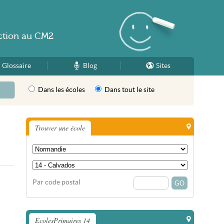
ction
au
CM2
Glossaire
Blog
Sites
Dans les écoles
Dans tout le site
Trouver une école
Par code postal
EcolesPrimaires 14