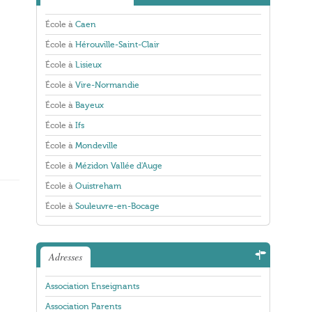
École à
Caen
École à
Hérouville-Saint-Clair
École à
Lisieux
École à
Vire-Normandie
École à
Bayeux
École à
Ifs
École à
Mondeville
École à
Mézidon Vallée d'Auge
École à
Ouistreham
École à
Souleuvre-en-Bocage
Adresses
Association Enseignants
Association Parents