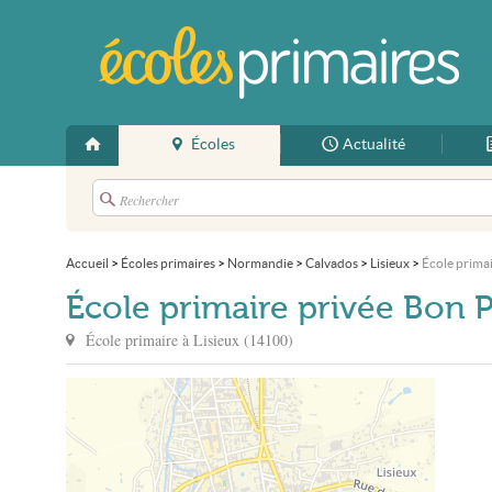
Écoles
Actualité
Accueil
>
Écoles primaires
>
Normandie
>
Calvados
>
Lisieux
>
École prima
École primaire privée Bon 
École primaire à
Lisieux
(
14100
)