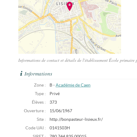
Informations de contact et détails de l'établissement École primaire 
Informations
Zone :
B -
Académie de Caen
Type :
Privé
Élèves :
373
Ouverture :
15/06/1967
Site :
http://bonpasteur-lisieux.fr/
Code UAI :
0141503H
SIRET :
780 744 835 00015