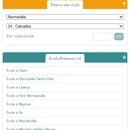
Trouver une école
Par code postal
EcolesPrimaires 14
École à
Caen
École à
Hérouville-Saint-Clair
École à
Lisieux
École à
Vire-Normandie
École à
Bayeux
École à
Ifs
École à
Mondeville
École à
Mézidon Vallée d'Auge