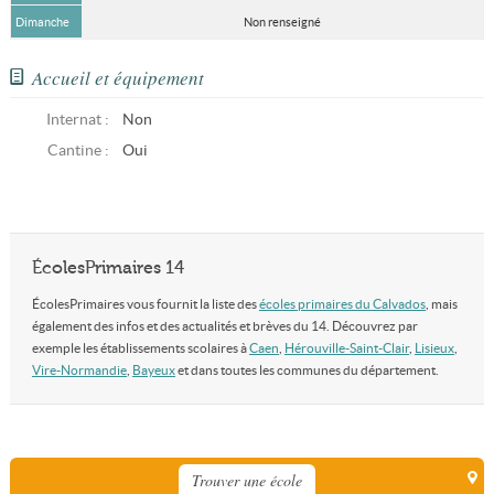
Dimanche
Non renseigné
Accueil et équipement
Internat :
Non
Cantine :
Oui
ÉcolesPrimaires 14
ÉcolesPrimaires vous fournit la liste des
écoles primaires du Calvados
, mais
également des infos et des actualités et brèves du 14. Découvrez par
exemple les établissements scolaires à
Caen
,
Hérouville-Saint-Clair
,
Lisieux
,
Vire-Normandie
,
Bayeux
et dans toutes les communes du département.
Trouver une école