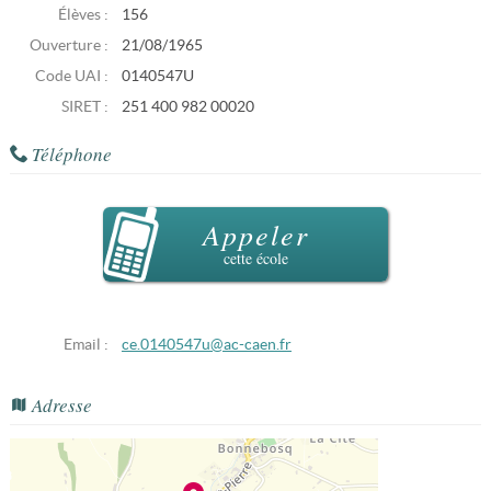
Élèves :
156
Ouverture :
21/08/1965
Code UAI :
0140547U
SIRET :
251 400 982 00020
Téléphone
Appeler
cette école
Email :
ce.0140547u@ac-caen.fr
Adresse