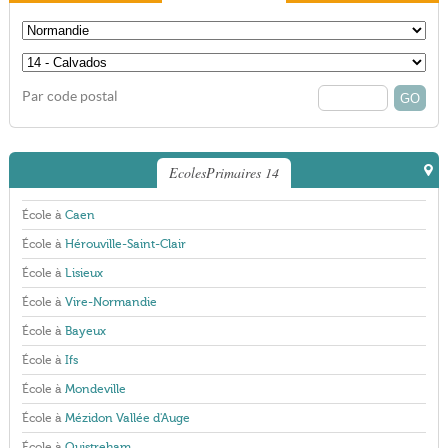
Par code postal
EcolesPrimaires 14
École à
Caen
École à
Hérouville-Saint-Clair
École à
Lisieux
École à
Vire-Normandie
École à
Bayeux
École à
Ifs
École à
Mondeville
École à
Mézidon Vallée d'Auge
École à
Ouistreham