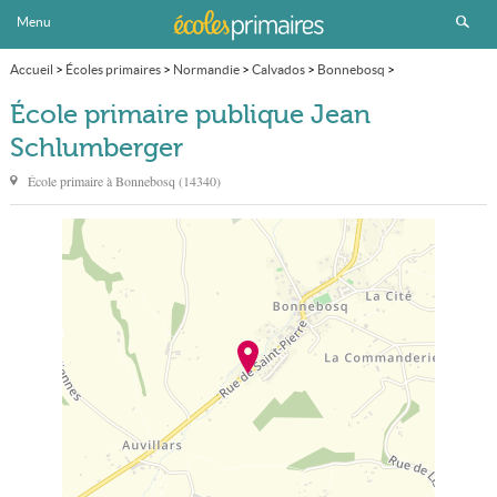
Menu
Accueil
>
Écoles primaires
>
Normandie
>
Calvados
>
Bonnebosq
>
École primaire publique Jean Schlumberger
École primaire publique Jean
Schlumberger
École primaire à
Bonnebosq
(
14340
)