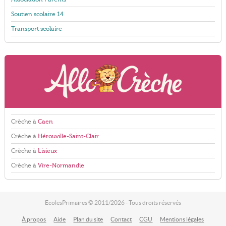
Soutien scolaire 14
Transport scolaire
Crèche à
Caen
Crèche à
Hérouville-Saint-Clair
Crèche à
Lisieux
Crèche à
Vire-Normandie
EcolesPrimaires © 2011/2026 - Tous droits réservés
À propos
Aide
Plan du site
Contact
CGU
Mentions légales