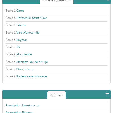
École à
Caen
École à
Hérouville-Saint-Clair
École à
Lisieux
École à
Vire-Normandie
École à
Bayeux
École à
Ifs
École à
Mondeville
École à
Mézidon Vallée d'Auge
École à
Ouistreham
École à
Souleuvre-en-Bocage
Adresses
Association Enseignants
Association Parents