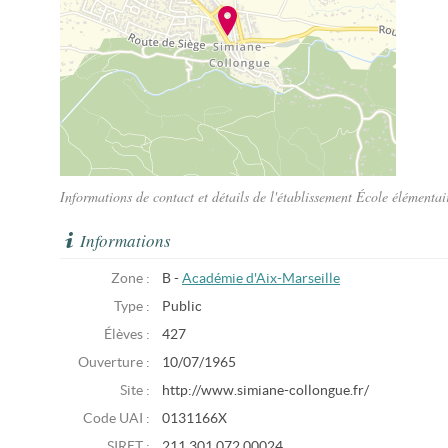
Informations de contact et détails de l'établissement École élément
Informations
Zone :
B -
Académie d'Aix-Marseille
Type :
Public
Élèves :
427
Ouverture :
10/07/1965
Site :
http://www.simiane-collongue.fr/
Code UAI :
0131166X
SIRET :
211 301 072 00024