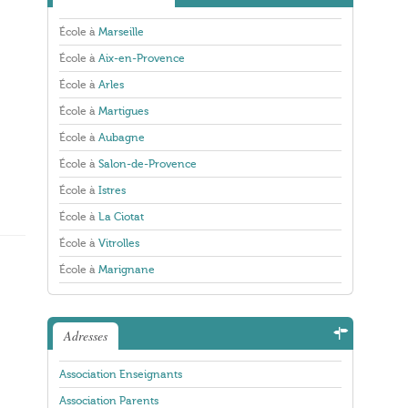
École à
Marseille
École à
Aix-en-Provence
École à
Arles
École à
Martigues
École à
Aubagne
École à
Salon-de-Provence
École à
Istres
École à
La Ciotat
École à
Vitrolles
École à
Marignane
Adresses
Association Enseignants
Association Parents