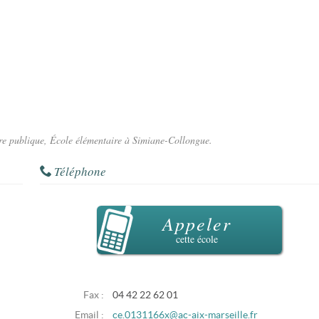
aire publique, École élémentaire à Simiane-Collongue.
Téléphone
Appeler
cette école
Fax :
04 42 22 62 01
Email :
ce.0131166x@ac-aix-marseille.fr