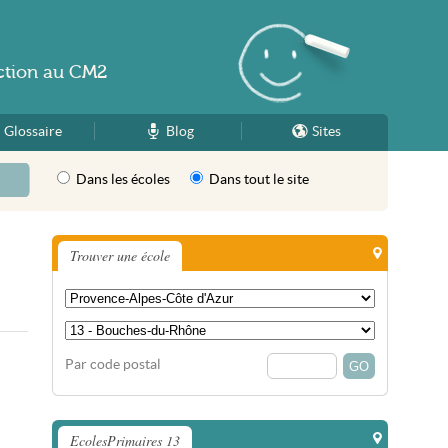
ction
au
CM2
Glossaire
Blog
Sites
Dans les écoles
Dans tout le site
Trouver une école
Par code postal
EcolesPrimaires 13