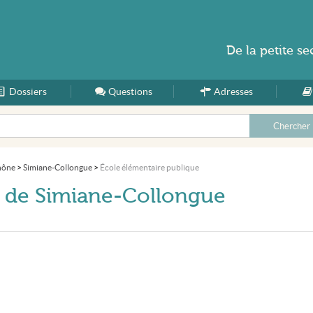
De la
petite se
Dossiers
Accueil
Questions
Adresses
hône
>
Simiane-Collongue
>
École élémentaire publique
e de Simiane-Collongue