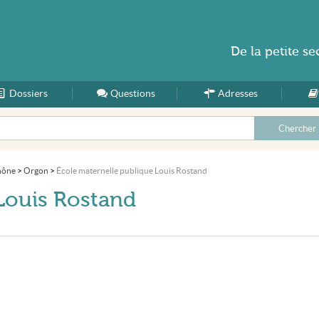
De la
petite se
Dossiers
Accueil
Questions
Adresses
hône
>
Orgon
>
École maternelle publique Louis Rostand
Louis Rostand