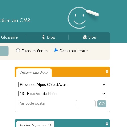
ction
au
CM2
Glossaire
Blog
Sites
Dans les écoles
Dans tout le site
Trouver une école
Par code postal
EcolesPrimaires 13