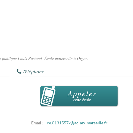
lle publique Louis Rostand, École maternelle à Orgon.
Téléphone
Appeler
cette école
Email :
ce.0131557x@ac-aix-marseille.fr