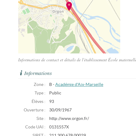
Informations de contact et détails de l'établissement École materne
Informations
Zone :
B -
Académie d'Aix-Marseille
Type :
Public
Élèves :
93
Ouverture :
30/09/1967
Site :
http://www.orgon.fr/
Code UAI :
0131557X
SIRET :
211 300 678 00029