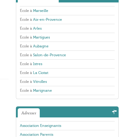
École à
Marseille
École à
Aix-en-Provence
École à
Arles
École à
Martigues
École à
Aubagne
École à
Salon-de-Provence
École à
Istres
École à
La Ciotat
École à
Vitrolles
École à
Marignane
Adresses
Association Enseignants
Association Parents