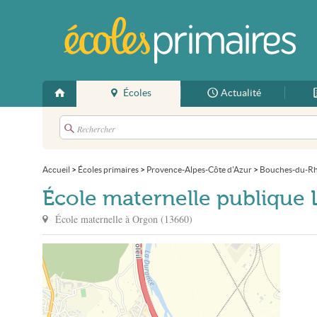
Écoles
Actualité
Accueil
>
Écoles primaires
>
Provence-Alpes-Côte d'Azur
>
Bouches-du-R
École maternelle publique 
École maternelle à
Orgon
(
13660
)