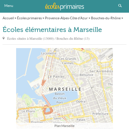
Menu
Accueil
>
Écoles primaires
>
Provence-Alpes-Côte d'Azur
>
Bouches-du-Rhône
>
Marseille
>
École élémentaire
>
Page 3
Écoles élémentaires à Marseille
Écoles situées à
Marseille
(13000) / Bouches-du-Rhône (13)
Plan Marseille