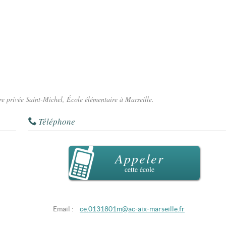
ire privée Saint-Michel, École élémentaire à Marseille.
Téléphone
Appeler
cette école
Email :
ce.0131801m@ac-aix-marseille.fr