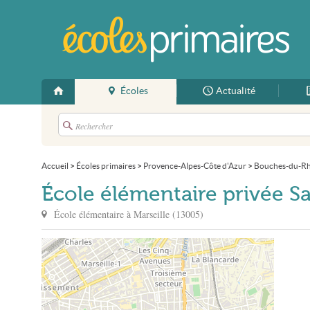
Écoles
Actualité
Accueil
>
Écoles primaires
>
Provence-Alpes-Côte d'Azur
>
Bouches-du-R
École élémentaire privée S
École élémentaire à
Marseille
(
13005
)