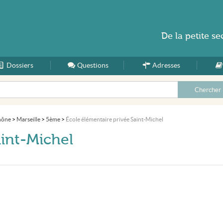
De la
petite se
Dossiers
Accueil
Questions
Adresses
hône
>
Marseille
>
5ème
>
École élémentaire privée Saint-Michel
aint-Michel