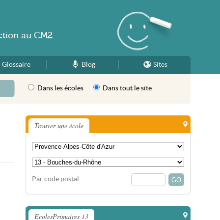
ction
au
CM2
Glossaire
Blog
Sites
Dans les écoles
Dans tout le site
Trouver une école
Par code postal
EcolesPrimaires 13