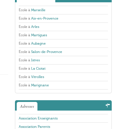
École à
Marseille
École à
Aix-en-Provence
École à
Arles
École à
Martigues
École à
Aubagne
École à
Salon-de-Provence
École à
Istres
École à
La Ciotat
École à
Vitrolles
École à
Marignane
Adresses
Association Enseignants
Association Parents