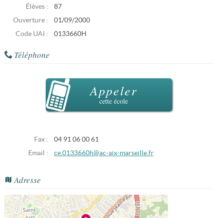
Élèves :
87
Ouverture :
01/09/2000
Code UAI :
0133660H
Téléphone
Appeler
cette école
Fax :
04 91 06 00 61
Email :
ce.0133660h@ac-aix-marseille.fr
Adresse