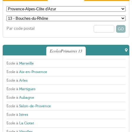
Par code postal
EcolesPrimaires 13
École à
Marseille
École à
Aix-en-Provence
École à
Arles
École à
Martigues
École à
Aubagne
École à
Salon-de-Provence
École à
Istres
École à
La Ciotat
École à
Vitrolles