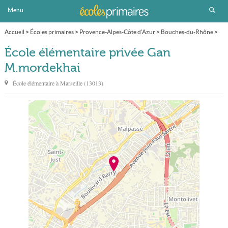
Menu
Accueil
>
Écoles primaires
>
Provence-Alpes-Côte d'Azur
>
Bouches-du-Rhône
>
Marseille
>
13ème
>
École élémentaire privée Gan M.mordekhai
École élémentaire privée Gan
M.mordekhai
École élémentaire à
Marseille
(
13013
)