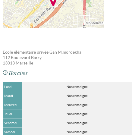
École élémentaire privée Gan M.mordekhai
112 Boulevard Barry
13013
Marseille
Horaires
Lundi
Non renseigné
Mardi
Non renseigné
Mercredi
Non renseigné
Jeudi
Non renseigné
Vendredi
Non renseigné
Samedi
Non renseigné