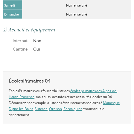
Samedi
Non renseigné
Dimanche
Non renseigné
Accueil et équipement
Internat :
Non
Cantine :
Oui
ÉcolesPrimaires 04
ÉcolesPrimaires vous fournit la liste des
écoles primaires des Alpes-de-
Haute-Provence
, mais aussi des infos et des actualités locales du 04.
Découvrez par exemple la liste des établissements scolaires à
Manosque
,
Digne-les-Bains
,
Sisteron
,
Oraison
,
Forcalquier
et dans tout le
département.