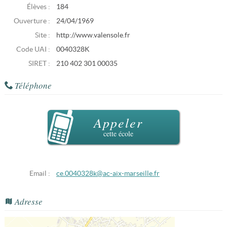
Élèves :
184
Ouverture :
24/04/1969
Site :
http://www.valensole.fr
Code UAI :
0040328K
SIRET :
210 402 301 00035
Téléphone
Appeler
cette école
Email :
ce.0040328k@ac-aix-marseille.fr
Adresse