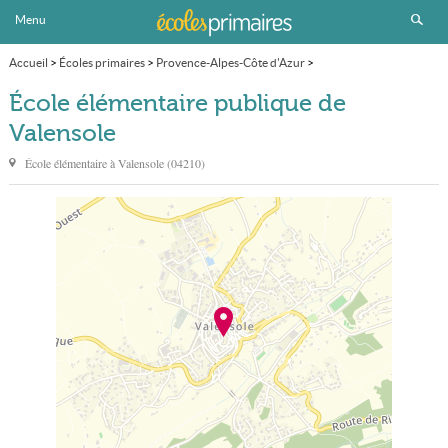
Menu
Accueil
>
Écoles primaires
>
Provence-Alpes-Côte d'Azur
>
Alpes-de-Haute-Provence
>
Valensole
>
École élémentaire publique
École élémentaire publique de
Valensole
École élémentaire à
Valensole
(
04210
)