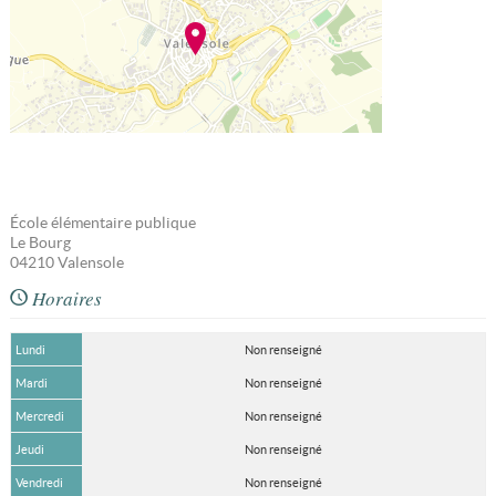
École élémentaire publique
Le Bourg
04210
Valensole
Horaires
Lundi
Non renseigné
Mardi
Non renseigné
Mercredi
Non renseigné
Jeudi
Non renseigné
Vendredi
Non renseigné