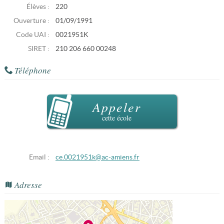
Élèves :
220
Ouverture :
01/09/1991
Code UAI :
0021951K
SIRET :
210 206 660 00248
Téléphone
Appeler
cette école
Email :
ce.0021951k@ac-amiens.fr
Adresse