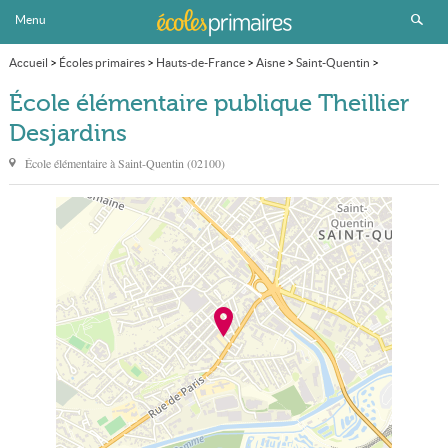
Menu
Accueil
>
Écoles primaires
>
Hauts-de-France
>
Aisne
>
Saint-Quentin
>
École élémentaire publique Theillier Desjardins
École élémentaire publique Theillier
Desjardins
École élémentaire à
Saint-Quentin
(
02100
)