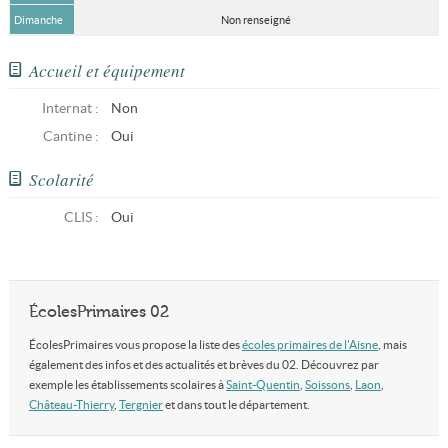
Dimanche
Non renseigné
Accueil et équipement
Internat :
Non
Cantine :
Oui
Scolarité
CLIS
:
Oui
ÉcolesPrimaires 02
ÉcolesPrimaires vous propose la liste des
écoles primaires de l'Aisne
, mais
également des infos et des actualités et brèves du 02. Découvrez par
exemple les établissements scolaires à
Saint-Quentin
,
Soissons
,
Laon
,
Château-Thierry
,
Tergnier
et dans tout le département.