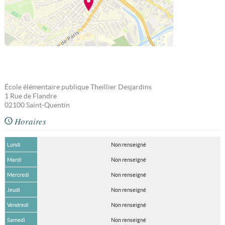
École élémentaire publique Theillier Desjardins
1 Rue de Flandre
02100
Saint-Quentin
Horaires
Lundi
Non renseigné
Mardi
Non renseigné
Mercredi
Non renseigné
Jeudi
Non renseigné
Vendredi
Non renseigné
Samedi
Non renseigné