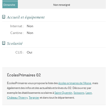
Dimanche
Non renseigné
Accueil et équipement
Internat :
Non
Cantine :
Non
Scolarité
CLIS
:
Oui
ÉcolesPrimaires 02
ÉcolesPrimaires vous propose la liste des
écoles primaires de l'Aisne
, mais
également des infos et des actualités et brèves du 02. Découvrez par
exemple les établissements scolaires à
Saint-Quentin
,
Soissons
,
Laon
,
Château-Thierry
,
Tergnier
et dans tout le département.