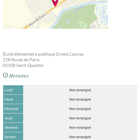
École élémentaire publique Ernest Lavisse
218 Route de Paris
02100
Saint-Quentin
Horaires
Lundi
Non renseigné
Mardi
Non renseigné
Mercredi
Non renseigné
Jeudi
Non renseigné
Vendredi
Non renseigné
Samedi
Non renseigné