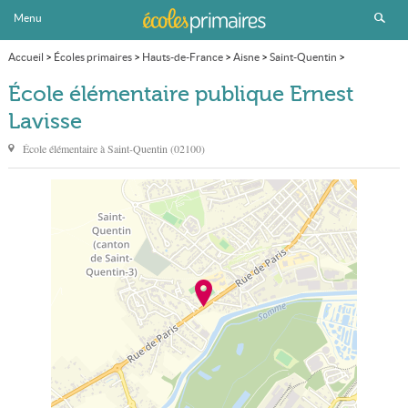
Menu
Accueil
>
Écoles primaires
>
Hauts-de-France
>
Aisne
>
Saint-Quentin
>
École élémentaire publique Ernest Lavisse
École élémentaire publique Ernest
Lavisse
École élémentaire à
Saint-Quentin
(
02100
)