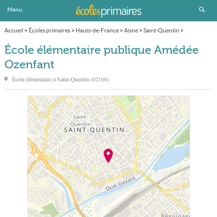
Menu
Accueil
>
Écoles primaires
>
Hauts-de-France
>
Aisne
>
Saint-Quentin
>
École élémentaire publique Amédée Ozenfant
École élémentaire publique Amédée
Ozenfant
École élémentaire à
Saint-Quentin
(
02100
)