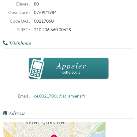
Élèves :
80
Ouverture :
07/09/1984
Code UAI :
0021706U
SIRET :
210 206 660 00628
Téléphone
Appeler
cette école
Email :
ce.0021706u@ac-amiens.fr
Adresse