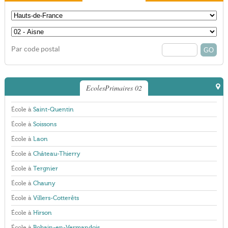
Par code postal
EcolesPrimaires 02
École à
Saint-Quentin
École à
Soissons
École à
Laon
École à
Château-Thierry
École à
Tergnier
École à
Chauny
École à
Villers-Cotterêts
École à
Hirson
École à
Bohain-en-Vermandois