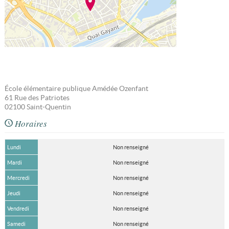
École élémentaire publique Amédée Ozenfant
61 Rue des Patriotes
02100
Saint-Quentin
Horaires
Lundi
Non renseigné
Mardi
Non renseigné
Mercredi
Non renseigné
Jeudi
Non renseigné
Vendredi
Non renseigné
Samedi
Non renseigné