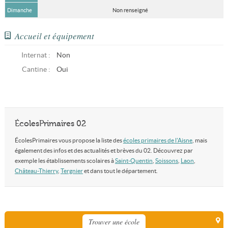
Dimanche
Non renseigné
Accueil et équipement
Internat :
Non
Cantine :
Oui
ÉcolesPrimaires 02
ÉcolesPrimaires vous propose la liste des
écoles primaires de l'Aisne
, mais
également des infos et des actualités et brèves du 02. Découvrez par
exemple les établissements scolaires à
Saint-Quentin
,
Soissons
,
Laon
,
Château-Thierry
,
Tergnier
et dans tout le département.
Trouver une école